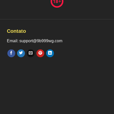
Contato
Email: support@9b999wg.com