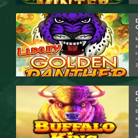
M
s
c
2
E
s
t
2