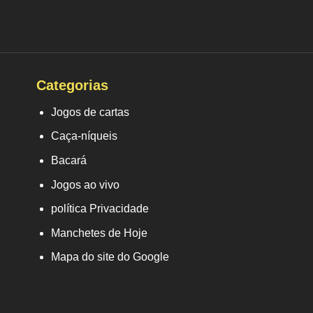
Categorias
Jogos de cartas
Caça-níqueis
Bacará
Jogos ao vivo
política Privacidade
Manchetes de Hoje
Mapa do site do Google