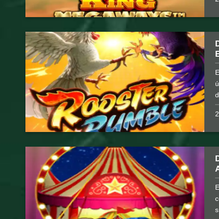
E
E
ú
d
2
A
E
c
s