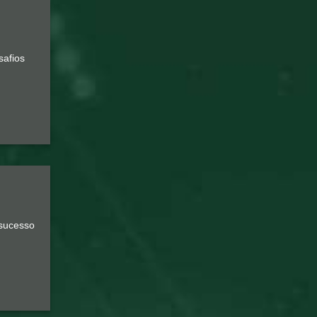
safios
sucesso