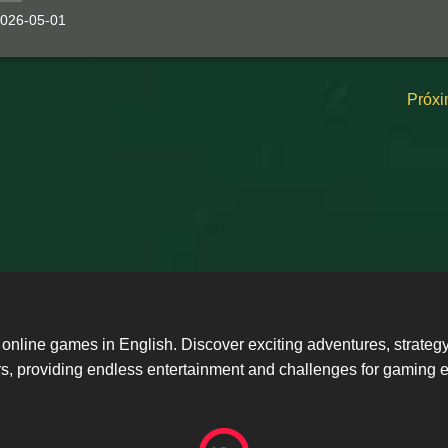
026-05-01
Próxi
f online games in English. Discover exciting adventures, strat
s, providing endless entertainment and challenges for gaming en