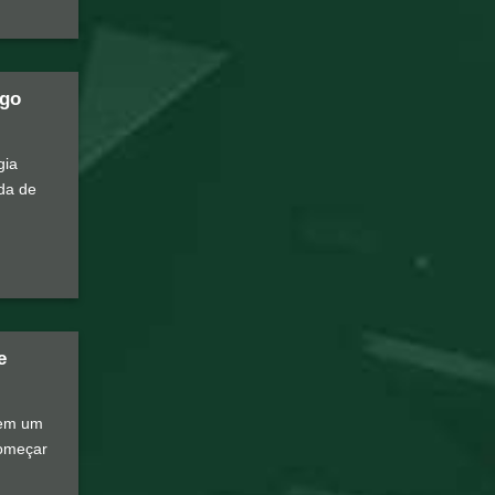
ogo
gia
da de
e
 em um
começar