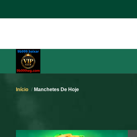
Ir
para
o
conteúdo
Início
/
Manchetes De Hoje