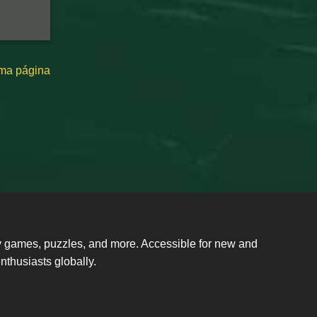
ma página
egy games, puzzles, and more. Accessible for new and
thusiasts globally.