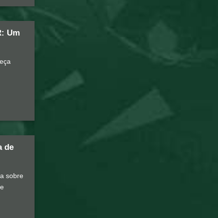
R: Um
eça
a de
da sobre
 e