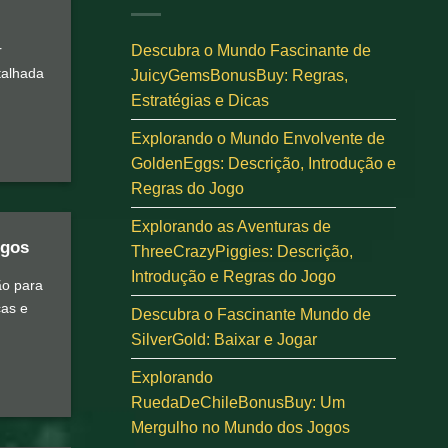
Descubra o Mundo Fascinante de
r
talhada
JuicyGemsBonusBuy: Regras,
Estratégias e Dicas
Explorando o Mundo Envolvente de
GoldenEggs: Descrição, Introdução e
Regras do Jogo
Explorando as Aventuras de
ogos
ThreeCrazyPiggies: Descrição,
Introdução e Regras do Jogo
ão para
cas e
Descubra o Fascinante Mundo de
SilverGold: Baixar e Jogar
Explorando
RuedaDeChileBonusBuy: Um
Mergulho no Mundo dos Jogos