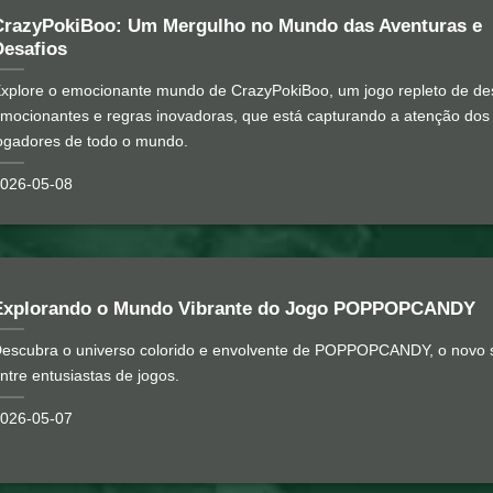
CrazyPokiBoo: Um Mergulho no Mundo das Aventuras e
Desafios
xplore o emocionante mundo de CrazyPokiBoo, um jogo repleto de de
mocionantes e regras inovadoras, que está capturando a atenção dos
ogadores de todo o mundo.
026-05-08
Explorando o Mundo Vibrante do Jogo POPPOPCANDY
escubra o universo colorido e envolvente de POPPOPCANDY, o novo 
ntre entusiastas de jogos.
026-05-07