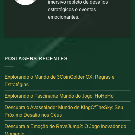
imersivo repleto de desafios
estratégicos e eventos
emocionantes.
POSTAGENS RECENTES
Explorando o Mundo de 3CoinGoldenOX: Regras e
Estratégias
Explorando o Fascinante Mundo do Jogo 'HoHoHo'
Descubra o Avassalador Mundo de KingOfTheSky: Seu
Próximo Desafio nos Céus
Descubra a Emoção de RaveJump2: O Jogo Inovador do
Momento