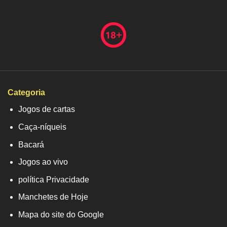
Categoria
Jogos de cartas
Caça-níqueis
Bacará
Jogos ao vivo
política Privacidade
Manchetes de Hoje
Mapa do site do Google