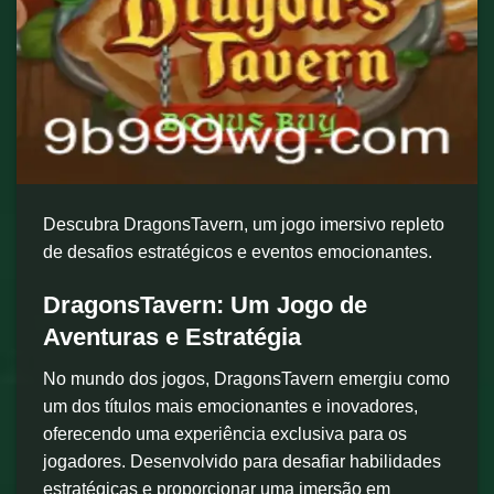
Descubra DragonsTavern, um jogo imersivo repleto
de desafios estratégicos e eventos emocionantes.
DragonsTavern: Um Jogo de
Aventuras e Estratégia
No mundo dos jogos, DragonsTavern emergiu como
um dos títulos mais emocionantes e inovadores,
oferecendo uma experiência exclusiva para os
jogadores. Desenvolvido para desafiar habilidades
estratégicas e proporcionar uma imersão em