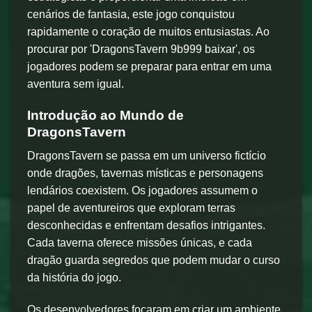
cenários de fantasia, este jogo conquistou
rapidamente o coração de muitos entusiastas. Ao
procurar por 'DragonsTavern 9b999 baixar', os
jogadores podem se preparar para entrar em uma
aventura sem igual.
Introdução ao Mundo de
DragonsTavern
DragonsTavern se passa em um universo fictício
onde dragões, tavernas místicas e personagens
lendários coexistem. Os jogadores assumem o
papel de aventureiros que exploram terras
desconhecidas e enfrentam desafios intrigantes.
Cada taverna oferece missões únicas, e cada
dragão guarda segredos que podem mudar o curso
da história do jogo.
Os desenvolvedores focaram em criar um ambiente