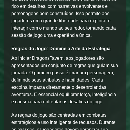
rico em detalhes, com narrativas envolventes e
personagens bem construídos. Isso permite aos
jogadores uma grande liberdade para explorar e
interagir com o mundo ao seu redor, tornando cada
sessão de jogo uma experiência única.
Regras do Jogo: Domine a Arte da Estratégia
Ao iniciar DragonsTavern, aos jogadores são
apresentados um conjunto de regras que guiam sua
jornada. O primeiro passo é criar um personagem,
definindo seus atributos e habilidades. Cada
escolha impacta diretamente o desenrolar das
aventuras. É essencial equilibrar força, inteligência
e carisma para enfrentar os desafios do jogo.
As regras do jogo são centradas em combates
estratégicos e uso inteligente de recursos. Durante
as missões, os jogadores devem gerenciar sua