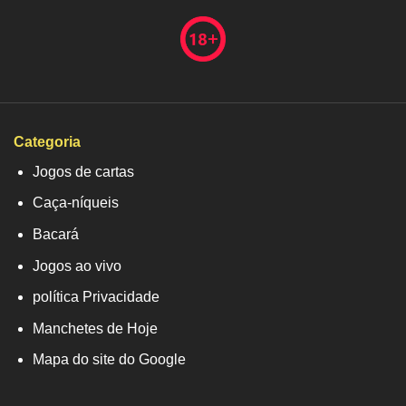
Categoria
Jogos de cartas
Caça-níqueis
Bacará
Jogos ao vivo
política Privacidade
Manchetes de Hoje
Mapa do site do Google