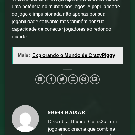
uma potência no mundo dos jogos. A popularidade
do jogo é impulsionada não apenas por sua
jogabilidade cativante mas também por sua
capacidade de conectar jogadores ao redor do
mundo.
Mais:
Explorando o Mundo de CrazyPiggy
9B999 BAIXAR
Descubra ThunderCoinsXxl, um
jogo emocionante que combina