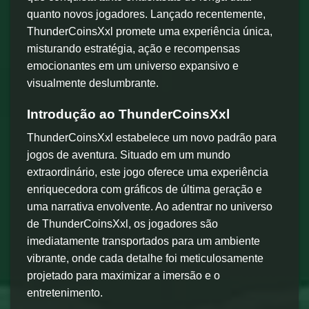
quanto novos jogadores. Lançado recentemente,
ThunderCoinsXxl promete uma experiência única,
misturando estratégia, ação e recompensas
emocionantes em um universo expansivo e
visualmente deslumbrante.
Introdução ao ThunderCoinsXxl
ThunderCoinsXxl estabelece um novo padrão para
jogos de aventura. Situado em um mundo
extraordinário, este jogo oferece uma experiência
enriquecedora com gráficos de última geração e
uma narrativa envolvente. Ao adentrar no universo
de ThunderCoinsXxl, os jogadores são
imediatamente transportados para um ambiente
vibrante, onde cada detalhe foi meticulosamente
projetado para maximizar a imersão e o
entretenimento.