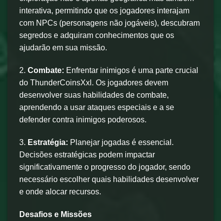
interativa, permitindo que os jogadores interajam
com NPCs (personagens não jogáveis), descubram
segredos e adquiram conhecimentos que os
ajudarão em sua missão.
2.
Combate:
Enfrentar inimigos é uma parte crucial
do ThunderCoinsXxl. Os jogadores devem
desenvolver suas habilidades de combate,
aprendendo a usar ataques especiais e a se
defender contra inimigos poderosos.
3.
Estratégia:
Planejar jogadas é essencial.
Decisões estratégicas podem impactar
significativamente o progresso do jogador, sendo
necessário escolher quais habilidades desenvolver
e onde alocar recursos.
Desafios e Missões