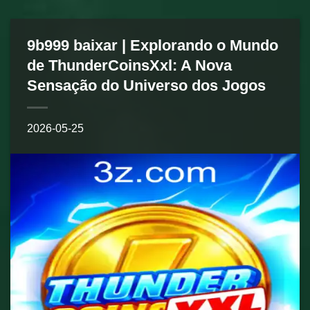
9b999 baixar | Explorando o Mundo
de ThunderCoinsXxl: A Nova
Sensação do Universo dos Jogos
2026-05-25