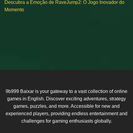
Descubra a Emoção de RaveJump2: O Jogo Inovador do
Momento
9b999 Baixar is your gateway to a vast collection of online
games in English. Discover exciting adventures, strategy
games, puzzles, and more. Accessible for new and
experienced players, providing endless entertainment and
challenges for gaming enthusiasts globally.