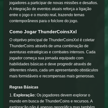
jogadores a participar de novas missões e desafios.
A integração de eventos atuais reforça a ligação
entre o jogo e o mundo real, trazendo temas
contemporâneos para o folclore do jogo.
Como Jogar ThunderCoinsXxl
O objetivo principal de ThunderCoinsXxl é coletar
ThunderCoins através de uma combinação de
aventuras estratégicas e combates intensos. Cada
jogador começa sua jornada equipado com
habilidades básicas e deve progredir através de
diferentes níveis, cada um apresentando obstáculos
mais formidáveis e recompensas mais generosas.
Regras Básicas
1.
Exploração:
Os jogadores devem explorar o
mundo em busca de ThunderCoins e recursos. A
exploração não é apenas geográfica mas também