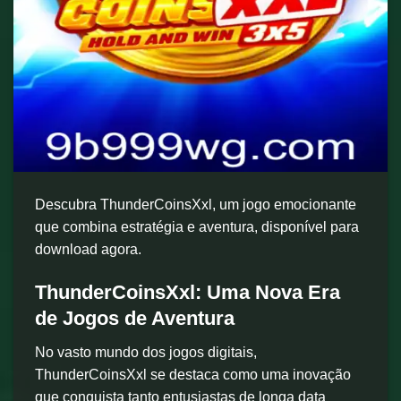
Descubra ThunderCoinsXxl, um jogo emocionante
que combina estratégia e aventura, disponível para
download agora.
ThunderCoinsXxl: Uma Nova Era
de Jogos de Aventura
No vasto mundo dos jogos digitais,
ThunderCoinsXxl se destaca como uma inovação
que conquista tanto entusiastas de longa data