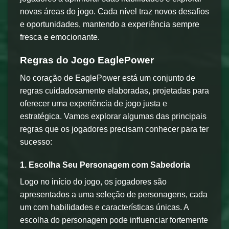
novas áreas do jogo. Cada nível traz novos desafios
e oportunidades, mantendo a experiência sempre
fresca e emocionante.
Regras do Jogo EaglePower
No coração de EaglePower está um conjunto de
regras cuidadosamente elaboradas, projetadas para
oferecer uma experiência de jogo justa e
estratégica. Vamos explorar algumas das principais
regras que os jogadores precisam conhecer para ter
sucesso:
1. Escolha Seu Personagem com Sabedoria
Logo no início do jogo, os jogadores são
apresentados a uma seleção de personagens, cada
um com habilidades e características únicas. A
escolha do personagem pode influenciar fortemente