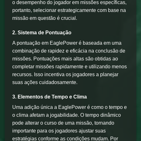
o desempenho do jogador em missões específicas,
portanto, selecionar estrategicamente com base na
missão em questão é crucial.
2. Sistema de Pontuação
A pontuação em EaglePower é baseada em uma
combinação de rapidez e eficácia na conclusão de
missões. Pontuações mais altas são obtidas ao
completar missões rapidamente e utilizando menos
recursos. Isso incentiva os jogadores a planejar
suas ações cuidadosamente.
3. Elementos de Tempo e Clima
Uma adição única a EaglePower é como o tempo e
o clima afetam a jogabilidade. O tempo dinâmico
pode alterar o curso de uma missão, tornando
importante para os jogadores ajustar suas
estratégias conforme as condições mudam. Por