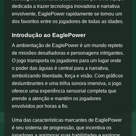
dedicada a trazer tecnologia inovadora e narrativa
envolvente, EaglePower rapidamente se tornou um
dos favoritos entre os jogadores de todas as idades.
Introdução ao EaglePower
A ambientação de EaglePower é um mundo repleto
de missões desafiadoras e personagens intrigantes.
O jogo transporta os jogadores para um lugar onde
o poder das águias é central para a narrativa,
simbolizando liberdade, força e visão. Com gráficos
deslumbrantes e uma trilha sonora imersiva, o jogo
oferece uma experiência sensorial completa que
prende a atenção e mantém os jogadores
envolvidos por horas a fio.
Uma das características marcantes de EaglePower
é seu sistema de progressão, que incentiva os
jogadores a aprimorar suas habilidades e explorar