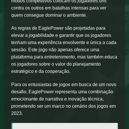
modos competitivos colocam os jogadores uns
contra os outros em batalhas intensas para ver
quem consegue dominar o ambiente.
As regras de EaglePower são projetadas para
elevar a jogabilidade e garantir que os jogadores
tenham uma experiência envolvente e única a cada
sessão. Este jogo não apenas oferece uma
plataforma para entretenimento, mas também educa
os jogadores sobre o valor do planejamento
estratégico e da cooperação.
Para os entusiastas de jogos em busca de um novo
desafio, EaglePower representa uma combinação
emocionante de narrativa e inovação técnica,
prometendo ser um marco no cenário dos jogos em
2023.