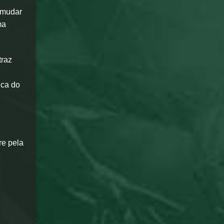
 mudar
ma
traz
ica do
re pela