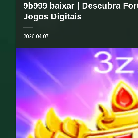
9b999 baixar | Descubra F
Jogos Digitais
2026-04-07