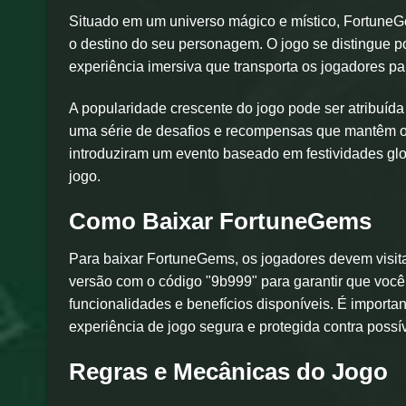
Situado em um universo mágico e místico, Fortune
o destino do seu personagem. O jogo se distingue po
experiência imersiva que transporta os jogadores pa
A popularidade crescente do jogo pode ser atribuíd
uma série de desafios e recompensas que mantêm 
introduziram um evento baseado em festividades glo
jogo.
Como Baixar FortuneGems
Para baixar FortuneGems, os jogadores devem visitar 
versão com o código "9b999" para garantir que você 
funcionalidades e benefícios disponíveis. É importan
experiência de jogo segura e protegida contra possí
Regras e Mecânicas do Jogo