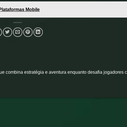
Plataformas Mobile
e combina estratégia e aventura enquanto desafia jogadores 