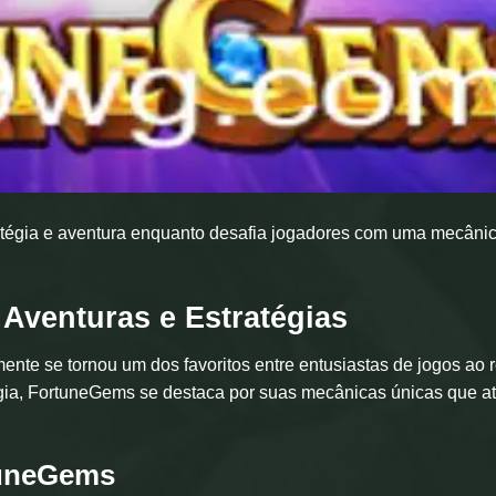
tégia e aventura enquanto desafia jogadores com uma mecâni
Aventuras e Estratégias
nte se tornou um dos favoritos entre entusiastas de jogos ao 
égia, FortuneGems se destaca por suas mecânicas únicas que a
tuneGems