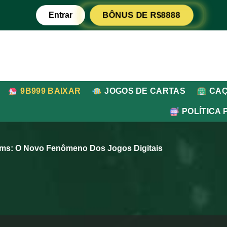
Entrar
BÔNUS DE R$8888
9B999 BAIXAR
JOGOS DE CARTAS
CAÇ
POLÍTICA 
ms: O Novo Fenômeno Dos Jogos Digitais