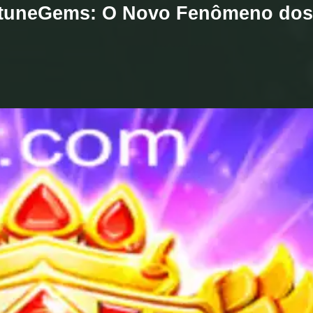
ortuneGems: O Novo Fenômeno dos