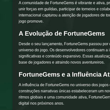
A comunidade de FortuneGems é vibrante e ativa, 
unir forças em guildas, participar de torneios e col
internacional capturou a atenção de jogadores de to
jogo promove.
A Evolução de FortuneGems
Desde o seu lançamento, FortuneGems passou por d
universo do jogo. Os desenvolvedores continuam a i
significativas e conteúdo expansivo. Essas atualiza
base de jogadores e atraindo novos aventureiros.
FortuneGems e a Influência At
A influência de FortuneGems no universo dos jogos d
construções narrativas únicas estabeleceram um no
ritmos globais e uma comunidade ativa, FortuneGems
digital nos próximos anos.