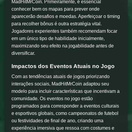
MadHitMrCoin. Primeiramente, é essencial
conhecer bem os mapas para prever onde
aparecerão desafios e moedas. Aperfeiçoar o timing
para recolher bônus é outra estratégia vital.
Jogadores experientes também recomendam focar
em um único tipo de habilidade inicialmente,
maximizando seu efeito na jogabilidade antes de
diversificar.
Impactos dos Eventos Atuais no Jogo
Com as tendências atuais de jogos priorizando
interações sociais, MadHitMrCoin adaptou seu
modelo para incluir características que incentivam a
comunidade. Os eventos no jogo estão
programados para corresponder a eventos culturais
e esportivos globais, como campeonatos de futebol
ou festividades de final de ano, criando uma
experiência imersiva que ressoa com costumes e