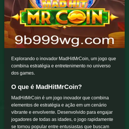
Explorando o inovador MadHitMrCoin, um jogo que
combina estratégia e entretenimento no universo
dos games.
O que é MadHitMrCoin?
MadHitMrCoin é um jogo inovador que combina
elementos de estratégia e ação em um cenário
vibrante e envolvente. Desenvolvido para engajar
jogadores de todas as idades, o jogo rapidamente
se tornou popular entre entusiastas que buscam