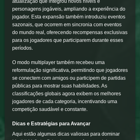
atualização que integrou novos níveis e
personagens jogáveis, ampliando a experiência do
jogador. Esta expansão também introduziu eventos
sazonais, que ocorrem em sincronia com eventos
do mundo real, oferecendo recompensas exclusivas
para os jogadores que participarem durante esses
períodos.
O modo multiplayer também recebeu uma
reformulação significativa, permitindo que jogadores
se conectem com amigos ou participem de partidas
públicas para mostrar suas habilidades. As
classificações globais agora exibem os melhores
jogadores de cada categoria, incentivando uma
competição saudável e constante.
Dicas e Estratégias para Avançar
Aqui estão algumas dicas valiosas para dominar