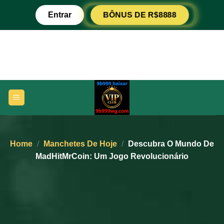
Ir
BÔNUS DE R$8888
Entrar
para
o
conteúdo
Home
/
Manchetes De Hoje
/
Descubra O Mundo De
MadHitMrCoin: Um Jogo Revolucionário