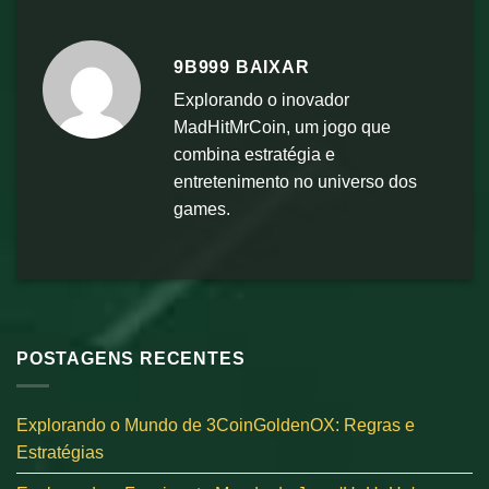
9B999 BAIXAR
Explorando o inovador
MadHitMrCoin, um jogo que
combina estratégia e
entretenimento no universo dos
games.
POSTAGENS RECENTES
Explorando o Mundo de 3CoinGoldenOX: Regras e
Estratégias